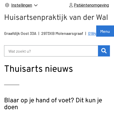
Instellingen
Patiëntenomgeving
Huisartsenpraktijk van der Wal
Hoof
Menu
Graafdijk Oost
33A
2973XB
Molenaarsgraaf
0184 641 215
Tel:
Zoe
Thuisarts nieuws
Blaar op je hand of voet? Dit kun je
doen