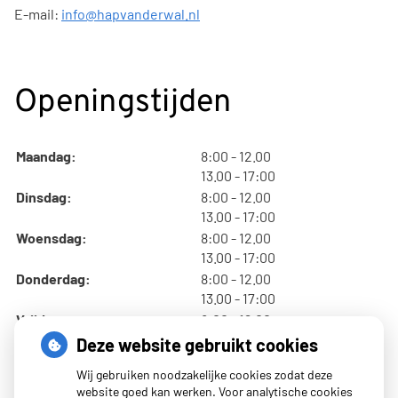
E-mail:
info@hapvanderwal.nl
Openingstijden
tot
Maandag:
8:00
- 12.00
tot
13.00
- 17:00
tot
Dinsdag:
8:00
- 12.00
tot
13.00
- 17:00
tot
Woensdag:
8:00
- 12.00
tot
13.00
- 17:00
tot
Donderdag:
8:00
- 12.00
tot
13.00
- 17:00
tot
Vrijdag:
8:00
- 12.00
tot
13.00
- 17:00
Deze website gebruikt cookies
Wij gebruiken noodzakelijke cookies zodat deze
website goed kan werken. Voor analytische cookies