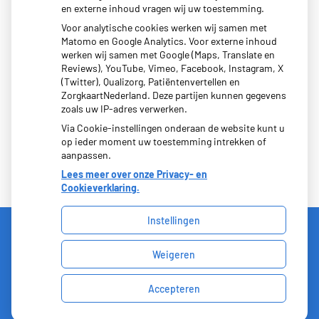
en externe inhoud vragen wij uw toestemming.
Nieuws
Voor analytische cookies werken wij samen met
Matomo en Google Analytics. Voor externe inhoud
werken wij samen met Google (Maps, Translate en
Afscheid drs. Vos… welkom terug drs. Boersema
Reviews), YouTube, Vimeo, Facebook, Instagram, X
(Twitter), Qualizorg, Patiëntenvertellen en
Afscheid van Fieke (Praktijkverpleegkundige)
ZorgkaartNederland. Deze partijen kunnen gegevens
zoals uw IP-adres verwerken.
Via Cookie-instellingen onderaan de website kunt u
op ieder moment uw toestemming intrekken of
aanpassen.
Lees meer over onze Privacy- en
Cookieverklaring.
Instellingen
Uw Zorg Online
|
Beheer
Weigeren
Privacy verklaring
|
Cookie-instellingen
|
Voorwaarden
Accepteren