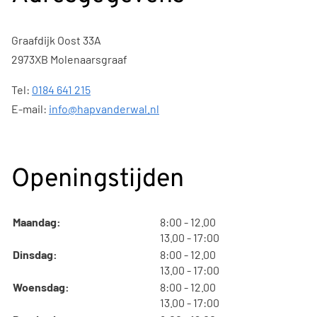
Graafdijk Oost 33A
2973XB Molenaarsgraaf
Tel:
0184 641 215
E-mail:
info@hapvanderwal.nl
Openingstijden
tot
Maandag:
8:00
- 12.00
tot
13.00
- 17:00
tot
Dinsdag:
8:00
- 12.00
tot
13.00
- 17:00
tot
Woensdag:
8:00
- 12.00
tot
13.00
- 17:00