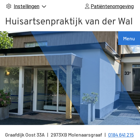
Instellingen
Patiëntenomgeving
Huisartsenpraktijk van der Wal
Hoof
Menu
Graafdijk Oost
33A
2973XB
Molenaarsgraaf
0184 641 215
Tel: