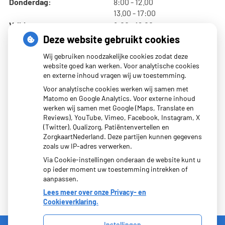
tot
Donderdag:
8:00
- 12.00
tot
13.00
- 17:00
tot
Vrijdag:
8:00
- 12.00
tot
13.00
- 17:00
Deze website gebruikt cookies
Wij gebruiken noodzakelijke cookies zodat deze
website goed kan werken. Voor analytische cookies
en externe inhoud vragen wij uw toestemming.
Nieuws
Voor analytische cookies werken wij samen met
Matomo en Google Analytics. Voor externe inhoud
werken wij samen met Google (Maps, Translate en
Afscheid drs. Vos… welkom terug drs. Boersema
Reviews), YouTube, Vimeo, Facebook, Instagram, X
(Twitter), Qualizorg, Patiëntenvertellen en
Afscheid van Fieke (Praktijkverpleegkundige)
ZorgkaartNederland. Deze partijen kunnen gegevens
zoals uw IP-adres verwerken.
Via Cookie-instellingen onderaan de website kunt u
op ieder moment uw toestemming intrekken of
aanpassen.
Lees meer over onze Privacy- en
Cookieverklaring.
Instellingen