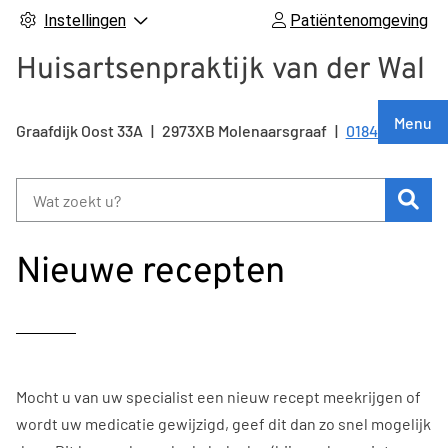
Instellingen
Patiëntenomgeving
Huisartsenpraktijk van der Wal
Hoof
Menu
Graafdijk Oost
33A
2973XB
Molenaarsgraaf
0184 641 215
Tel:
Zoe
Nieuwe recepten
Mocht u van uw specialist een nieuw recept meekrijgen of
wordt uw medicatie gewijzigd, geef dit dan zo snel mogelijk