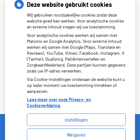
tot
13.00
- 17:00
Deze website gebruikt cookies
Wij gebruiken noodzakelijke cookies zodat deze
website goed kan werken. Voor analytische cookies
en externe inhoud vragen wij uw toestemming.
Nieuws
Voor analytische cookies werken wij samen met
Matomo en Google Analytics. Voor externe inhoud
werken wij samen met Google (Maps, Translate en
Afscheid drs. Vos… welkom terug drs. Boersema
Reviews), YouTube, Vimeo, Facebook, Instagram, X
(Twitter), Qualizorg, Patiëntenvertellen en
Afscheid van Fieke (Praktijkverpleegkundige)
ZorgkaartNederland. Deze partijen kunnen gegevens
zoals uw IP-adres verwerken.
Via Cookie-instellingen onderaan de website kunt u
op ieder moment uw toestemming intrekken of
aanpassen.
Lees meer over onze Privacy- en
Cookieverklaring.
Instellingen
Uw Zorg Online
|
Beheer
Weigeren