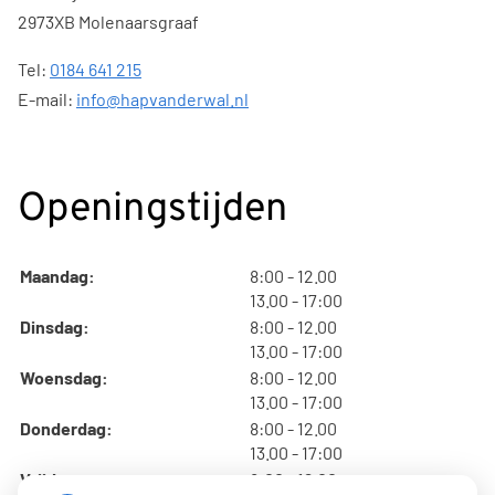
2973XB Molenaarsgraaf
Tel:
0184 641 215
E-mail:
info@hapvanderwal.nl
Openingstijden
tot
Maandag:
8:00
- 12.00
tot
13.00
- 17:00
tot
Dinsdag:
8:00
- 12.00
tot
13.00
- 17:00
tot
Woensdag:
8:00
- 12.00
tot
13.00
- 17:00
tot
Donderdag:
8:00
- 12.00
tot
13.00
- 17:00
tot
Vrijdag:
8:00
- 12.00