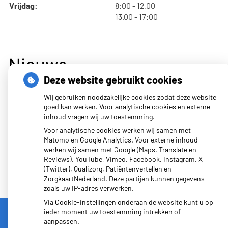
tot
Vrijdag:
8:00
- 12.00
tot
13.00
- 17:00
Nieuws
Deze website gebruikt cookies
Wij gebruiken noodzakelijke cookies zodat deze website
Afscheid drs. Vos… welkom terug drs. Boersema
goed kan werken. Voor analytische cookies en externe
Afscheid van Fieke (Praktijkverpleegkundige)
inhoud vragen wij uw toestemming.
Voor analytische cookies werken wij samen met
Matomo en Google Analytics. Voor externe inhoud
werken wij samen met Google (Maps, Translate en
Reviews), YouTube, Vimeo, Facebook, Instagram, X
(Twitter), Qualizorg, Patiëntenvertellen en
ZorgkaartNederland. Deze partijen kunnen gegevens
zoals uw IP-adres verwerken.
Via Cookie-instellingen onderaan de website kunt u op
ieder moment uw toestemming intrekken of
aanpassen.