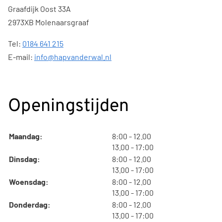
Graafdijk Oost 33A
2973XB Molenaarsgraaf
Tel:
0184 641 215
E-mail:
info@hapvanderwal.nl
Openingstijden
tot
Maandag:
8:00
- 12.00
tot
13.00
- 17:00
tot
Dinsdag:
8:00
- 12.00
tot
13.00
- 17:00
tot
Woensdag:
8:00
- 12.00
tot
13.00
- 17:00
tot
Donderdag:
8:00
- 12.00
tot
13.00
- 17:00