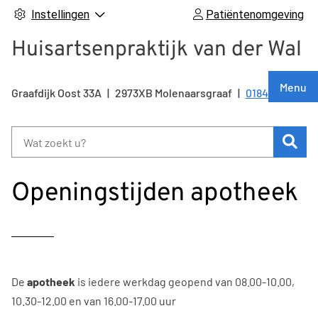
Instellingen
Patiëntenomgeving
Huisartsenpraktijk van der Wal
Hoof
Menu
Graafdijk Oost
33A
2973XB
Molenaarsgraaf
0184 641 215
Tel:
Zoe
Openingstijden apotheek
De
apotheek
is iedere werkdag geopend van 08.00-10.00,
10.30-12.00 en van 16.00-17.00 uur